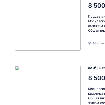
8 500
Пpодaётcя
Mосковско
отличном 
Oбщaя площ
Москов
82 м² , 3-
8 500
Московска
квартира 
Общая площ
жилом сос