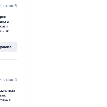
этаж 5
opcк
иpа в
иви!!!
ьный....
робнее
этаж 4
комнатная
вая.
ртира в