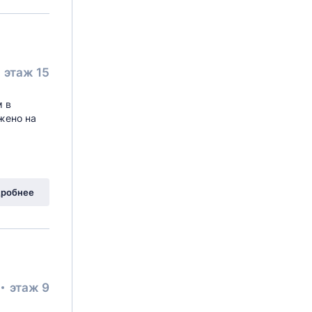
этаж 15
м в
жено на
робнее
этаж 9