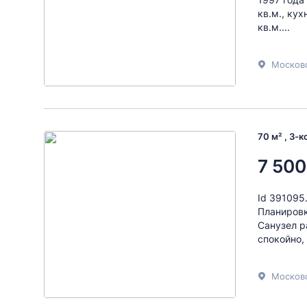
кв.м., кух
кв.м....
70 м² , 3-
7 500
Id 391095
Планировк
Санузел р
спокойно,