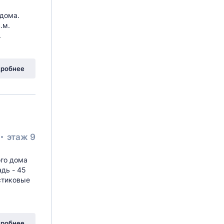
 дома.
.м.
.
робнее
этаж 9
ого дома
адь - 45
стиковые
робнее