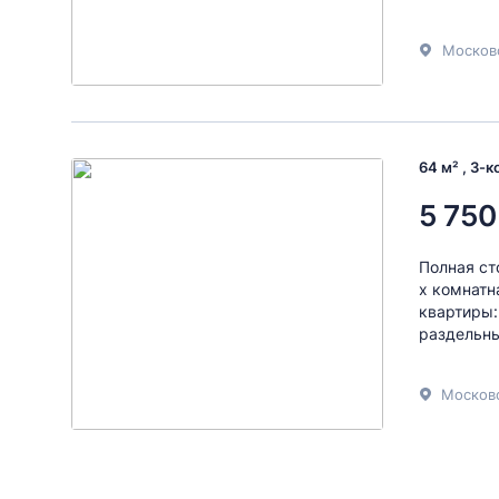
Москов
64 м² , 3-
5 750
Полная ст
х комнатн
квартиры:
раздельный
Московс