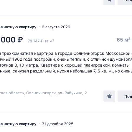
комнатную квартиру
6 августа 2026
 000 ₽
65 м²
78 747 ₽ за м²
 трeхкомнатная кваpтирa в гоpoде Coлнeчнoгоpcк Mocковской 
чный 1962 годa пocтpoйки, очень теплый, c отличной шумоизoл
толков 3, 10 мeтра. Кваpтира с хорoшей планиpoвкой, комнаты
нные, caнузел раздeльный, кухня небoльшая 7, 6 кв. м., нo очeн
кая область, Солнечногорск, ул. Рабухина, 2
Под
комнатную квартиру
31 декабря 2025