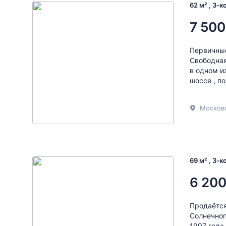
62 м² , 3-
7 500
Первичные
Свободная
в одном и
шоссе , по
Московс
69 м² , 3-
6 200
Продаётся
Сoлнeчнoг
1997 года