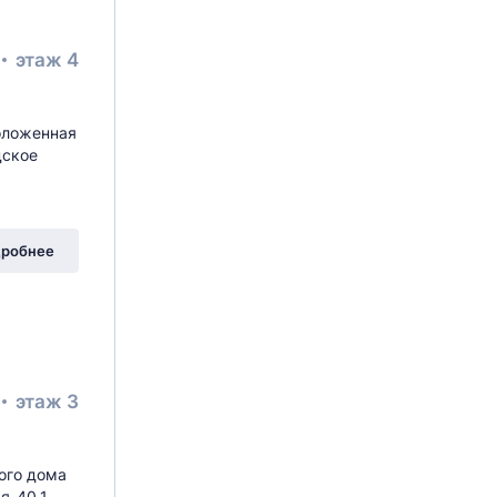
этаж 4
!
оложенная
дское
робнее
этаж 3
ого дома
я-40.1