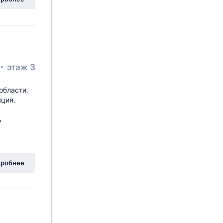
этаж 3
облаcти.
яция.
ь
робнее