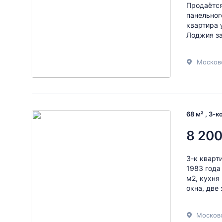
Продаётся 
панельног
квартира у
Лоджия за
Москов
68 м² , 3-
8 200
3-к кварти
1983 года
м2, кухня
окна, две
Московс