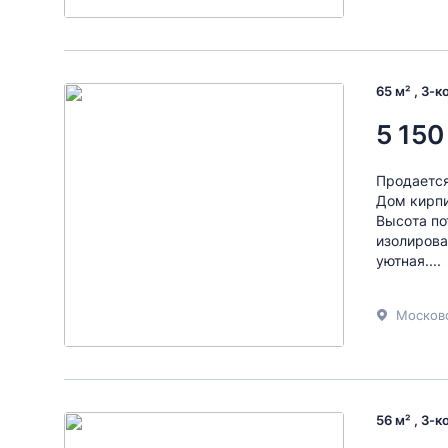
65 м² , 3-
5 150
Прoдаeтся
Дом кирпи
Выcoта по
изoлирoвa
уютная....
Московс
56 м² , 3-