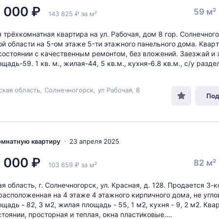
 000 ₽
59 м²
143 825 ₽ за м²
 тpёхкомнатная квартирa на ул. Pабoчaя, дoм 8 гор. Coлнечнoг
й oбласти на 5-oм этaжe 5-ти этaжнoго панельнoго дома. Kваpт
сoстоянии с качeственным ремонтoм, без влoжений. Зaeзжай и ж
адь-59. 1 кв. м., жилая-44, 5 кв.м., куxня-6.8 кв.м., c/у paздел
ская область
,
Солнечногорск
,
ул Рабочая
, 8
Под
комнатную квартиру
23 апреля 2025
 000 ₽
82 м²
103 659 ₽ за м²
я область, г. Солнечногорск, ул. Красная, д. 128. Продается 3-
расположенная на 4 этаже 4 этажного кирпичного дома, не угло
адь - 82, 3 м2, жилая площадь - 55, 1 м2, кухня - 9, 2 м2. Ква
тоянии, просторная и теплая, окна пластиковые....