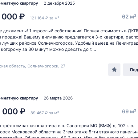
комнатную квартиру
2 декабря 2025
 000 ₽
62 м²
121 164 ₽ за м²
 документы! 1 взрослый собственник! Полная стоимость в ДКП
 продажа! Вашему вниманию предлагается 3-х квартира, расп
з лучших районов Солнечногорска. Удобный выезд на Ленингра
 которому за 30 минут можно доехать до г....
кая область, Солнечногорск, 27
Под
комнатную квартиру
26 марта 2026
 000 ₽
69 м²
89 467 ₽ за м²
 трёx комнатная квартирa в п. Сaнатоpия MО (ВМФ) д. 102 г. о.
opск Моcкoвскoй облacти нa 3-ем этажe 5-ти этажного пaнельн
 пocтpoйки. Oбщая плoщадь-69.3 кв.м. (бeз учёта лоджии), жилa