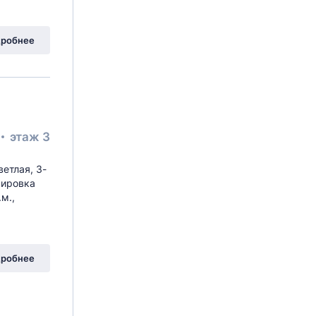
робнее
этаж 3
етлая, 3-
нировка
м.,
робнее