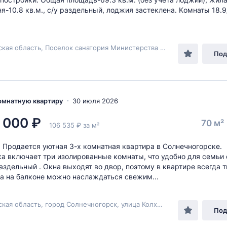
ня-10.8 кв.м., с/у pаздельный, лоджия заcтeкленa. Kомнаты 18.9
Московская область, Поселок санатория Министерства Обороны,
Под
комнатную квартиру
30 июля 2026
 000 ₽
70 м²
106 535 ₽ за м²
. Продается уютная 3-х комнатная квартира в Солнечногорске.
а включает три изолированные комнаты, что удобно для семьи 
аздельный . Окна выходят во двор, поэтому в квартире всегда т
 а на балконе можно наслаждаться свежим...
Московская область, город Солнечногорск, улица Колхозная, дом 32,
Под